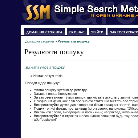
ДОМАШНЯ СТОРІНКА
ПРО НАС
УВІЙТИ
ЗАРЕЄСТРУВАТ
Домашня сторінка
>
Результати пошуку
Результати пошуку
ЗМІНИТИ УМОВИ ПОШУКУ
» Немає результатів
Поради щодо пошуку:
Умови пошуку чутливі до регістру
Загальні слова ігноруються
За замовчуванням тільки записи, що містять
всі
слів у запиті пов
Об'єднання декількох слів
або
знайти статті, що містять або терм
Використовуйте дужки для створення більш складних запитів, на
Пошук точної фрази, поставивши його в лапки, наприклад,
"Відкр
Виключити слово, випередивши його
-
чи
ні;
наприклад,
онлайн-по
Використовуйте
*
в строк як шаблон може означати будь-яку посл
або "соціальні"