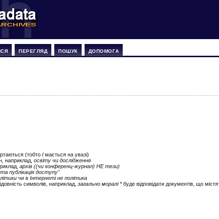
ИСЯ
ПЕРЕГЛЯД
ПОШУК
ДОПОМОГА
ертаються (тобто
І
мається на увазі)
ін, наприклад,
освіту чи дослідження
приклад,
архів ((чи конференц-журнал) НЕ тези)
ита публікація доступу"
літики
чи в
Інтернеті не політика
ідовність символів, наприклад,
загально моралі *
буде відповідати документів, що містят