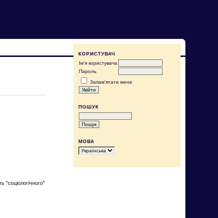
КОРИСТУВАЧ
Ім'я користувача
Пароль
Запам'ятати мене
ПОШУК
МОВА
ь "соціологічного"