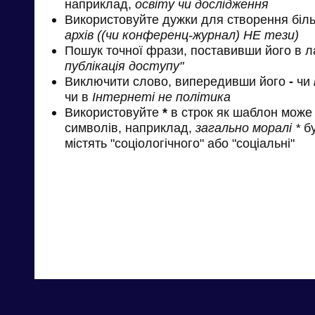
наприклад,
освіту чи дослідження
Використовуйте дужки для створення біль
архів ((чи конференц-журнал) НЕ тези)
Пошук точної фрази, поставивши його в л
публікація доступу"
Виключити слово, випередивши його
-
чи
чи в
Інтернеті не політика
Використовуйте
*
в строк як шаблон може 
символів, наприклад,
загально моралі *
бу
містять "соціологічного" або "соціальні"