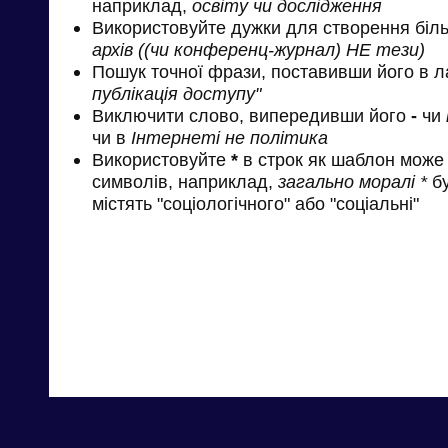
наприклад,
освіту чи дослідження
Використовуйте дужки для створення біль
архів ((чи конференц-журнал) НЕ тези)
Пошук точної фрази, поставивши його в л
публікація доступу"
Виключити слово, випередивши його
-
чи
чи в
Інтернеті не політика
Використовуйте
*
в строк як шаблон може 
символів, наприклад,
загально моралі *
бу
містять "соціологічного" або "соціальні"