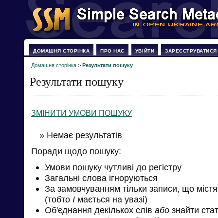
ДОМАШНЯ СТОРІНКА
ПРО НАС
УВІЙТИ
ЗАРЕЄСТРУВАТИСЯ
Домашня сторінка
>
Результати пошуку
Результати пошуку
ЗМІНИТИ УМОВИ ПОШУКУ
» Немає результатів
Поради щодо пошуку:
Умови пошуку чутливі до регістру
Загальні слова ігноруються
За замовчуванням тільки записи, що міст
(тобто
І
мається на увазі)
Об'єднання декількох слів
або
знайти стат