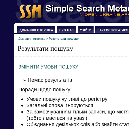
ДОМАШНЯ СТОРІНКА
ПРО НАС
УВІЙТИ
ЗАРЕЄСТРУВАТИСЯ
Домашня сторінка
>
Результати пошуку
Результати пошуку
ЗМІНИТИ УМОВИ ПОШУКУ
» Немає результатів
Поради щодо пошуку:
Умови пошуку чутливі до регістру
Загальні слова ігноруються
За замовчуванням тільки записи, що міст
(тобто
І
мається на увазі)
Об'єднання декількох слів
або
знайти стат