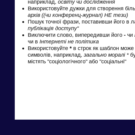
наприклад,
освіту чи дослідження
Використовуйте дужки для створення біль
архів ((чи конференц-журнал) НЕ тези)
Пошук точної фрази, поставивши його в л
публікація доступу"
Виключити слово, випередивши його
-
чи
чи в
Інтернеті не політика
Використовуйте
*
в строк як шаблон може 
символів, наприклад,
загально моралі *
бу
містять "соціологічного" або "соціальні"