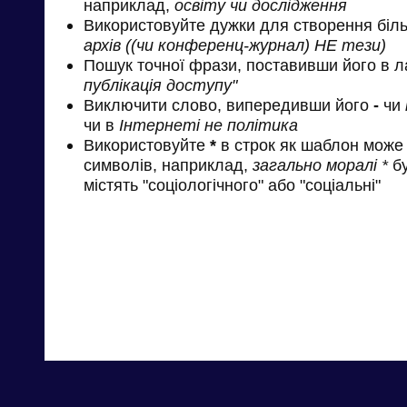
наприклад,
освіту чи дослідження
Використовуйте дужки для створення біль
архів ((чи конференц-журнал) НЕ тези)
Пошук точної фрази, поставивши його в л
публікація доступу"
Виключити слово, випередивши його
-
чи
чи в
Інтернеті не політика
Використовуйте
*
в строк як шаблон може 
символів, наприклад,
загально моралі *
бу
містять "соціологічного" або "соціальні"