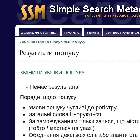
ДОМАШНЯ СТОРІНКА
ПРО НАС
УВІЙТИ
ЗАРЕЄСТРУВАТИСЯ
Домашня сторінка
>
Результати пошуку
Результати пошуку
ЗМІНИТИ УМОВИ ПОШУКУ
» Немає результатів
Поради щодо пошуку:
Умови пошуку чутливі до регістру
Загальні слова ігноруються
За замовчуванням тільки записи, що міст
(тобто
І
мається на увазі)
Об'єднання декількох слів
або
знайти стат