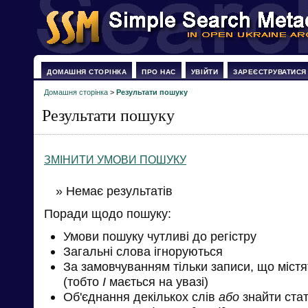
ДОМАШНЯ СТОРІНКА
ПРО НАС
УВІЙТИ
ЗАРЕЄСТРУВАТИСЯ
Домашня сторінка
>
Результати пошуку
Результати пошуку
ЗМІНИТИ УМОВИ ПОШУКУ
» Немає результатів
Поради щодо пошуку:
Умови пошуку чутливі до регістру
Загальні слова ігноруються
За замовчуванням тільки записи, що міст
(тобто
І
мається на увазі)
Об'єднання декількох слів
або
знайти стат