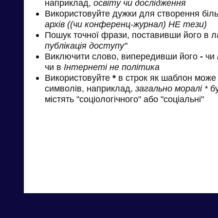
наприклад,
освіту чи дослідження
Використовуйте дужки для створення біль
архів ((чи конференц-журнал) НЕ тези)
Пошук точної фрази, поставивши його в л
публікація доступу"
Виключити слово, випередивши його
-
чи
чи в
Інтернеті не політика
Використовуйте
*
в строк як шаблон може 
символів, наприклад,
загально моралі *
бу
містять "соціологічного" або "соціальні"