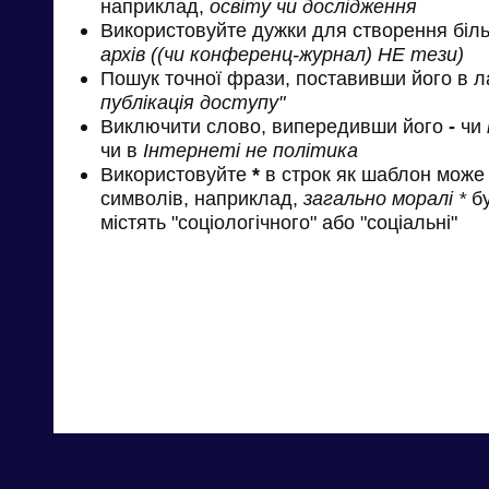
наприклад,
освіту чи дослідження
Використовуйте дужки для створення біль
архів ((чи конференц-журнал) НЕ тези)
Пошук точної фрази, поставивши його в л
публікація доступу"
Виключити слово, випередивши його
-
чи
чи в
Інтернеті не політика
Використовуйте
*
в строк як шаблон може 
символів, наприклад,
загально моралі *
бу
містять "соціологічного" або "соціальні"