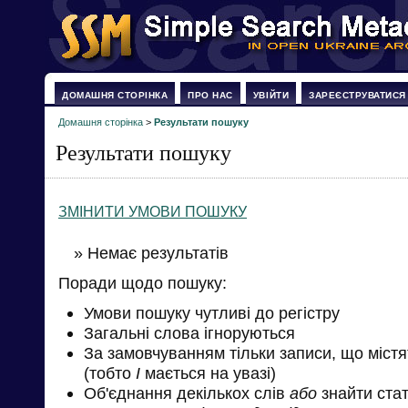
ДОМАШНЯ СТОРІНКА
ПРО НАС
УВІЙТИ
ЗАРЕЄСТРУВАТИСЯ
Домашня сторінка
>
Результати пошуку
Результати пошуку
ЗМІНИТИ УМОВИ ПОШУКУ
» Немає результатів
Поради щодо пошуку:
Умови пошуку чутливі до регістру
Загальні слова ігноруються
За замовчуванням тільки записи, що міст
(тобто
І
мається на увазі)
Об'єднання декількох слів
або
знайти стат