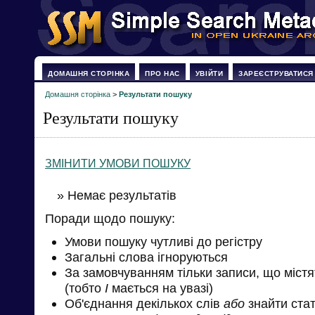
ДОМАШНЯ СТОРІНКА
ПРО НАС
УВІЙТИ
ЗАРЕЄСТРУВАТИСЯ
Домашня сторінка
>
Результати пошуку
Результати пошуку
ЗМІНИТИ УМОВИ ПОШУКУ
» Немає результатів
Поради щодо пошуку:
Умови пошуку чутливі до регістру
Загальні слова ігноруються
За замовчуванням тільки записи, що міст
(тобто
І
мається на увазі)
Об'єднання декількох слів
або
знайти стат