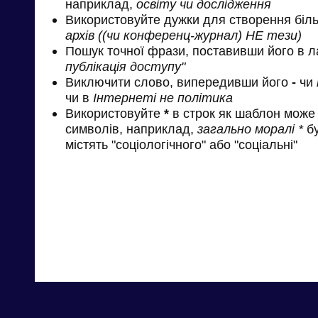
наприклад,
освіту чи дослідження
Використовуйте дужки для створення біль
архів ((чи конференц-журнал) НЕ тези)
Пошук точної фрази, поставивши його в л
публікація доступу"
Виключити слово, випередивши його
-
чи
чи в
Інтернеті не політика
Використовуйте
*
в строк як шаблон може 
символів, наприклад,
загально моралі *
бу
містять "соціологічного" або "соціальні"