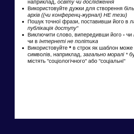
наприклад,
освіту чи дослідження
Використовуйте дужки для створення біль
архів ((чи конференц-журнал) НЕ тези)
Пошук точної фрази, поставивши його в л
публікація доступу"
Виключити слово, випередивши його
-
чи
чи в
Інтернеті не політика
Використовуйте
*
в строк як шаблон може 
символів, наприклад,
загально моралі *
бу
містять "соціологічного" або "соціальні"