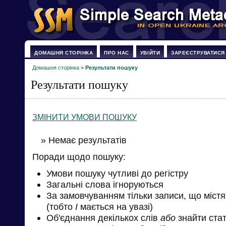
ДОМАШНЯ СТОРІНКА
ПРО НАС
УВІЙТИ
ЗАРЕЄСТРУВАТИСЯ
Домашня сторінка
>
Результати пошуку
Результати пошуку
ЗМІНИТИ УМОВИ ПОШУКУ
» Немає результатів
Поради щодо пошуку:
Умови пошуку чутливі до регістру
Загальні слова ігноруються
За замовчуванням тільки записи, що міст
(тобто
І
мається на увазі)
Об'єднання декількох слів
або
знайти стат