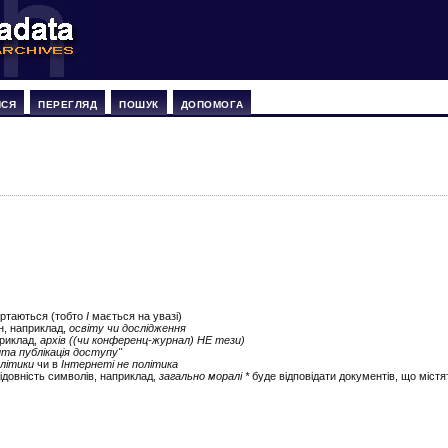
ИСЯ
ПЕРЕГЛЯД
ПОШУК
ДОПОМОГА
ертаються (тобто
І
мається на увазі)
ін, наприклад,
освіту чи дослідження
приклад,
архів ((чи конференц-журнал) НЕ тези)
ита публікація доступу"
літики
чи в
Інтернеті не політика
ідовність символів, наприклад,
загально моралі *
буде відповідати документів, що містят