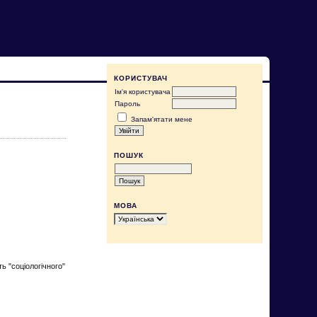
КОРИСТУВАЧ
Ім'я користувача
Пароль
Запам'ятати мене
ПОШУК
МОВА
ь "соціологічного"