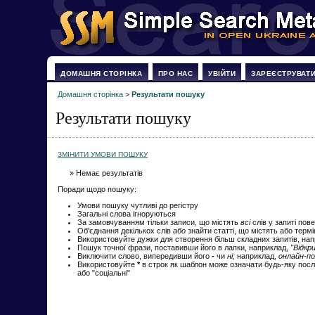
ДОМАШНЯ СТОРІНКА
ПРО НАС
УВІЙТИ
ЗАРЕЄСТРУВАТ
Домашня сторінка
>
Результати пошуку
Результати пошуку
ЗМІНИТИ УМОВИ ПОШУКУ
» Немає результатів
Поради щодо пошуку:
Умови пошуку чутливі до регістру
Загальні слова ігноруються
За замовчуванням тільки записи, що містять
всі
слів у запиті пов
Об'єднання декількох слів
або
знайти статті, що містять або терм
Використовуйте дужки для створення більш складних запитів, на
Пошук точної фрази, поставивши його в лапки, наприклад,
"Відкр
Виключити слово, випередивши його
-
чи
ні;
наприклад,
онлайн-по
Використовуйте
*
в строк як шаблон може означати будь-яку посл
або "соціальні"