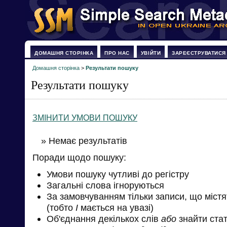
ДОМАШНЯ СТОРІНКА
ПРО НАС
УВІЙТИ
ЗАРЕЄСТРУВАТИСЯ
Домашня сторінка
>
Результати пошуку
Результати пошуку
ЗМІНИТИ УМОВИ ПОШУКУ
» Немає результатів
Поради щодо пошуку:
Умови пошуку чутливі до регістру
Загальні слова ігноруються
За замовчуванням тільки записи, що міст
(тобто
І
мається на увазі)
Об'єднання декількох слів
або
знайти стат