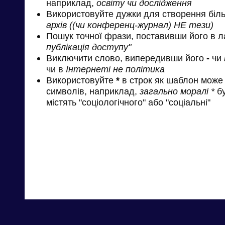
наприклад,
освіту чи дослідження
Використовуйте дужки для створення біль
архів ((чи конференц-журнал) НЕ тези)
Пошук точної фрази, поставивши його в л
публікація доступу"
Виключити слово, випередивши його
-
чи
чи в
Інтернеті не політика
Використовуйте
*
в строк як шаблон може 
символів, наприклад,
загально моралі *
бу
містять "соціологічного" або "соціальні"