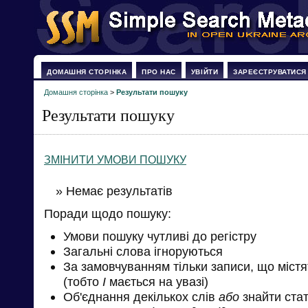
ДОМАШНЯ СТОРІНКА
ПРО НАС
УВІЙТИ
ЗАРЕЄСТРУВАТИСЯ
Домашня сторінка
>
Результати пошуку
Результати пошуку
ЗМІНИТИ УМОВИ ПОШУКУ
» Немає результатів
Поради щодо пошуку:
Умови пошуку чутливі до регістру
Загальні слова ігноруються
За замовчуванням тільки записи, що міст
(тобто
І
мається на увазі)
Об'єднання декількох слів
або
знайти стат