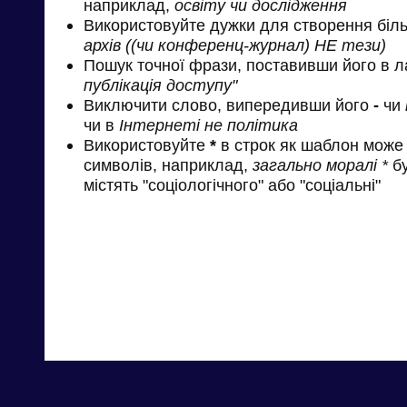
наприклад,
освіту чи дослідження
Використовуйте дужки для створення біль
архів ((чи конференц-журнал) НЕ тези)
Пошук точної фрази, поставивши його в л
публікація доступу"
Виключити слово, випередивши його
-
чи
чи в
Інтернеті не політика
Використовуйте
*
в строк як шаблон може 
символів, наприклад,
загально моралі *
бу
містять "соціологічного" або "соціальні"