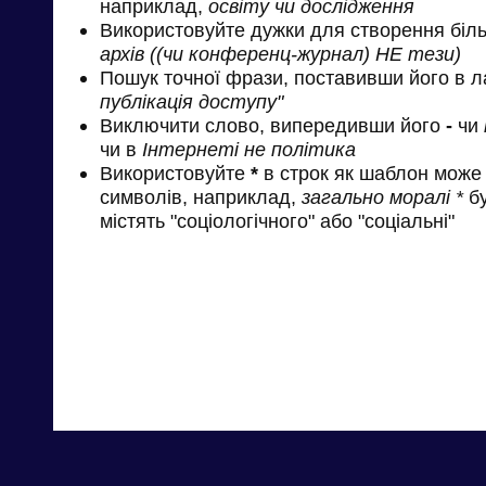
наприклад,
освіту чи дослідження
Використовуйте дужки для створення біль
архів ((чи конференц-журнал) НЕ тези)
Пошук точної фрази, поставивши його в л
публікація доступу"
Виключити слово, випередивши його
-
чи
чи в
Інтернеті не політика
Використовуйте
*
в строк як шаблон може 
символів, наприклад,
загально моралі *
бу
містять "соціологічного" або "соціальні"