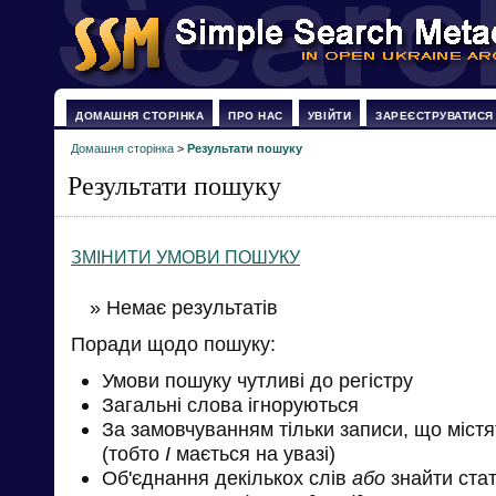
ДОМАШНЯ СТОРІНКА
ПРО НАС
УВІЙТИ
ЗАРЕЄСТРУВАТИСЯ
Домашня сторінка
>
Результати пошуку
Результати пошуку
ЗМІНИТИ УМОВИ ПОШУКУ
» Немає результатів
Поради щодо пошуку:
Умови пошуку чутливі до регістру
Загальні слова ігноруються
За замовчуванням тільки записи, що міст
(тобто
І
мається на увазі)
Об'єднання декількох слів
або
знайти стат