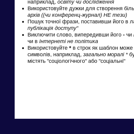
наприклад,
освіту чи дослідження
Використовуйте дужки для створення біль
архів ((чи конференц-журнал) НЕ тези)
Пошук точної фрази, поставивши його в л
публікація доступу"
Виключити слово, випередивши його
-
чи
чи в
Інтернеті не політика
Використовуйте
*
в строк як шаблон може 
символів, наприклад,
загально моралі *
бу
містять "соціологічного" або "соціальні"