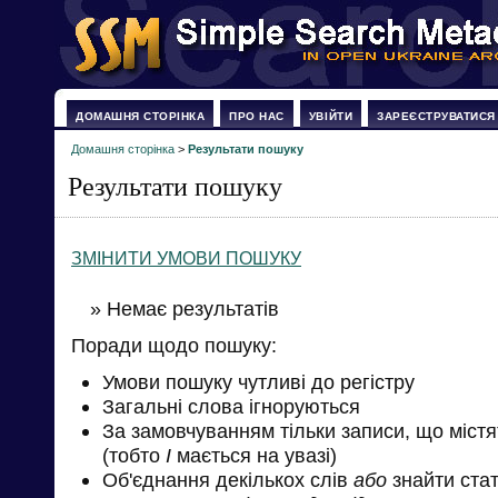
ДОМАШНЯ СТОРІНКА
ПРО НАС
УВІЙТИ
ЗАРЕЄСТРУВАТИСЯ
Домашня сторінка
>
Результати пошуку
Результати пошуку
ЗМІНИТИ УМОВИ ПОШУКУ
» Немає результатів
Поради щодо пошуку:
Умови пошуку чутливі до регістру
Загальні слова ігноруються
За замовчуванням тільки записи, що міст
(тобто
І
мається на увазі)
Об'єднання декількох слів
або
знайти стат