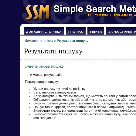
ДОМАШНЯ СТОРІНКА
ПРО НАС
УВІЙТИ
ЗАРЕЄСТРУВАТ
Домашня сторінка
>
Результати пошуку
Результати пошуку
ЗМІНИТИ УМОВИ ПОШУКУ
» Немає результатів
Поради щодо пошуку:
Умови пошуку чутливі до регістру
Загальні слова ігноруються
За замовчуванням тільки записи, що містять
всі
слів у запиті пов
Об'єднання декількох слів
або
знайти статті, що містять або терм
Використовуйте дужки для створення більш складних запитів, на
Пошук точної фрази, поставивши його в лапки, наприклад,
"Відкр
Виключити слово, випередивши його
-
чи
ні;
наприклад,
онлайн-по
Використовуйте
*
в строк як шаблон може означати будь-яку посл
або "соціальні"