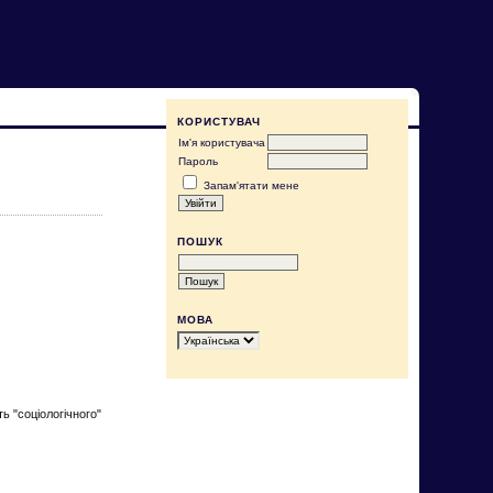
КОРИСТУВАЧ
Ім'я користувача
Пароль
Запам'ятати мене
ПОШУК
МОВА
ь "соціологічного"