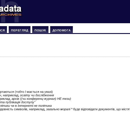
ИСЯ
ПЕРЕГЛЯД
ПОШУК
ДОПОМОГА
ертаються (тобто
І
мається на увазі)
ін, наприклад,
освіту чи дослідження
приклад,
архів ((чи конференц-журнал) НЕ тези)
ита публікація доступу"
літики
чи в
Інтернеті не політика
ідовність символів, наприклад,
загально моралі *
буде відповідати документів, що містят