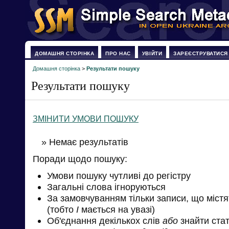
ДОМАШНЯ СТОРІНКА
ПРО НАС
УВІЙТИ
ЗАРЕЄСТРУВАТИСЯ
Домашня сторінка
>
Результати пошуку
Результати пошуку
ЗМІНИТИ УМОВИ ПОШУКУ
» Немає результатів
Поради щодо пошуку:
Умови пошуку чутливі до регістру
Загальні слова ігноруються
За замовчуванням тільки записи, що міст
(тобто
І
мається на увазі)
Об'єднання декількох слів
або
знайти стат