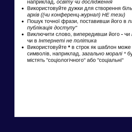
наприклад,
освіту чи дослідження
Використовуйте дужки для створення біль
архів ((чи конференц-журнал) НЕ тези)
Пошук точної фрази, поставивши його в л
публікація доступу"
Виключити слово, випередивши його
-
чи
чи в
Інтернеті не політика
Використовуйте
*
в строк як шаблон може 
символів, наприклад,
загально моралі *
бу
містять "соціологічного" або "соціальні"