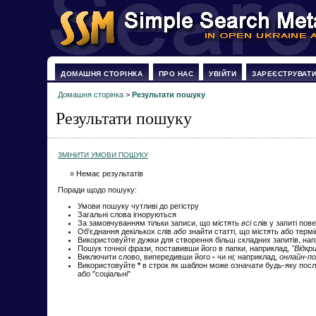
ДОМАШНЯ СТОРІНКА
ПРО НАС
УВІЙТИ
ЗАРЕЄСТРУВАТ
Домашня сторінка
>
Результати пошуку
Результати пошуку
ЗМІНИТИ УМОВИ ПОШУКУ
» Немає результатів
Поради щодо пошуку:
Умови пошуку чутливі до регістру
Загальні слова ігноруються
За замовчуванням тільки записи, що містять
всі
слів у запиті пов
Об'єднання декількох слів
або
знайти статті, що містять або терм
Використовуйте дужки для створення більш складних запитів, на
Пошук точної фрази, поставивши його в лапки, наприклад,
"Відкр
Виключити слово, випередивши його
-
чи
ні;
наприклад,
онлайн-по
Використовуйте
*
в строк як шаблон може означати будь-яку посл
або "соціальні"