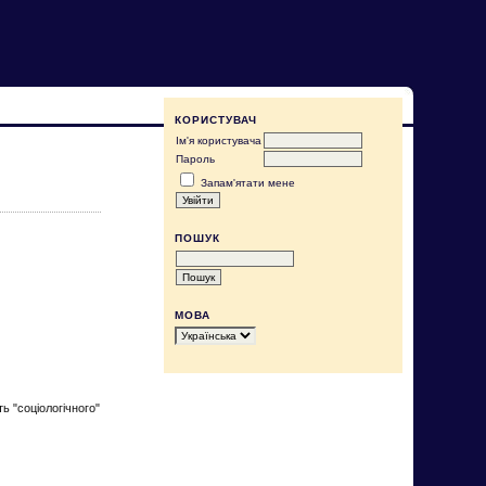
КОРИСТУВАЧ
Ім'я користувача
Пароль
Запам'ятати мене
ПОШУК
МОВА
ь "соціологічного"