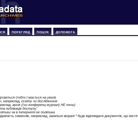
ИСЯ
ПЕРЕГЛЯД
ПОШУК
ДОПОМОГА
ертаються (тобто
І
мається на увазі)
ін, наприклад,
освіту чи дослідження
приклад,
архів ((чи конференц-журнал) НЕ тези)
ита публікація доступу"
літики
чи в
Інтернеті не політика
ідовність символів, наприклад,
загально моралі *
буде відповідати документів, що містят