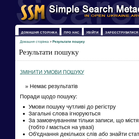
ДОМАШНЯ СТОРІНКА
ПРО НАС
УВІЙТИ
ЗАРЕЄСТРУВАТИСЯ
Домашня сторінка
>
Результати пошуку
Результати пошуку
ЗМІНИТИ УМОВИ ПОШУКУ
» Немає результатів
Поради щодо пошуку:
Умови пошуку чутливі до регістру
Загальні слова ігноруються
За замовчуванням тільки записи, що міст
(тобто
І
мається на увазі)
Об'єднання декількох слів
або
знайти стат