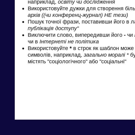
наприклад,
освіту чи дослідження
Використовуйте дужки для створення біль
архів ((чи конференц-журнал) НЕ тези)
Пошук точної фрази, поставивши його в л
публікація доступу"
Виключити слово, випередивши його
-
чи
чи в
Інтернеті не політика
Використовуйте
*
в строк як шаблон може 
символів, наприклад,
загально моралі *
бу
містять "соціологічного" або "соціальні"