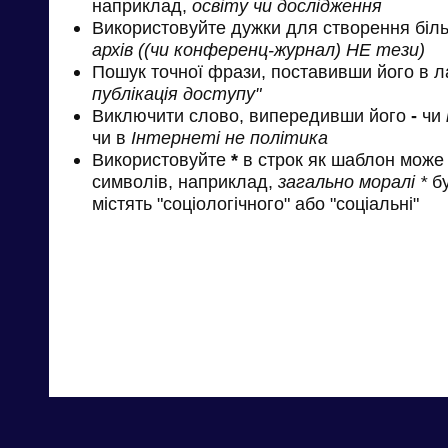
наприклад,
освіту чи дослідження
Використовуйте дужки для створення біль
архів ((чи конференц-журнал) НЕ тези)
Пошук точної фрази, поставивши його в л
публікація доступу"
Виключити слово, випередивши його
-
чи
чи в
Інтернеті не політика
Використовуйте
*
в строк як шаблон може 
символів, наприклад,
загально моралі *
бу
містять "соціологічного" або "соціальні"