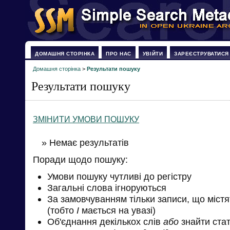
ДОМАШНЯ СТОРІНКА
ПРО НАС
УВІЙТИ
ЗАРЕЄСТРУВАТИСЯ
Домашня сторінка
>
Результати пошуку
Результати пошуку
ЗМІНИТИ УМОВИ ПОШУКУ
» Немає результатів
Поради щодо пошуку:
Умови пошуку чутливі до регістру
Загальні слова ігноруються
За замовчуванням тільки записи, що міст
(тобто
І
мається на увазі)
Об'єднання декількох слів
або
знайти стат