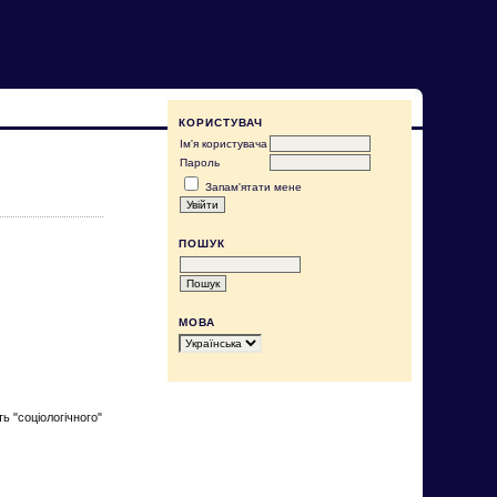
КОРИСТУВАЧ
Ім'я користувача
Пароль
Запам'ятати мене
ПОШУК
МОВА
ь "соціологічного"