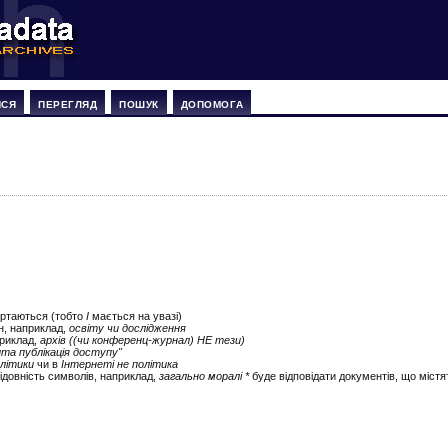
ИСЯ
ПЕРЕГЛЯД
ПОШУК
ДОПОМОГА
ертаються (тобто
І
мається на увазі)
ін, наприклад,
освіту чи дослідження
приклад,
архів ((чи конференц-журнал) НЕ тези)
ита публікація доступу"
літики
чи в
Інтернеті не політика
ідовність символів, наприклад,
загально моралі *
буде відповідати документів, що містят