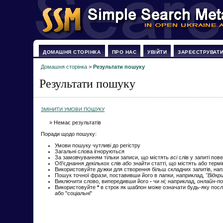
ДОМАШНЯ СТОРІНКА
ПРО НАС
УВІЙТИ
ЗАРЕЄСТРУВАТ
Домашня сторінка
>
Результати пошуку
Результати пошуку
ЗМІНИТИ УМОВИ ПОШУКУ
» Немає результатів
Поради щодо пошуку:
Умови пошуку чутливі до регістру
Загальні слова ігноруються
За замовчуванням тільки записи, що містять
всі
слів у запиті пов
Об'єднання декількох слів
або
знайти статті, що містять або терм
Використовуйте дужки для створення більш складних запитів, на
Пошук точної фрази, поставивши його в лапки, наприклад,
"Відкр
Виключити слово, випередивши його
-
чи
ні;
наприклад,
онлайн-по
Використовуйте
*
в строк як шаблон може означати будь-яку посл
або "соціальні"