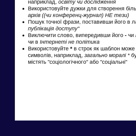
наприклад,
освіту чи дослідження
Використовуйте дужки для створення біль
архів ((чи конференц-журнал) НЕ тези)
Пошук точної фрази, поставивши його в л
публікація доступу"
Виключити слово, випередивши його
-
чи
чи в
Інтернеті не політика
Використовуйте
*
в строк як шаблон може 
символів, наприклад,
загально моралі *
бу
містять "соціологічного" або "соціальні"