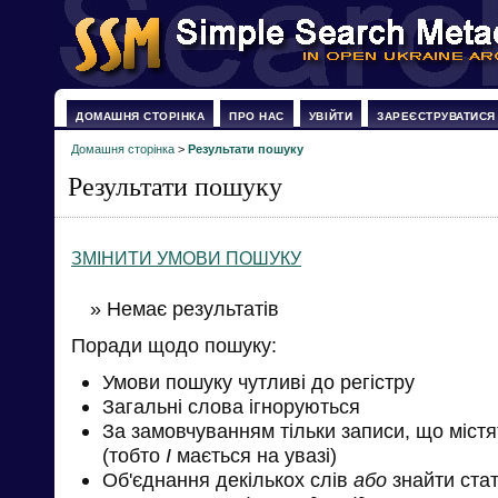
ДОМАШНЯ СТОРІНКА
ПРО НАС
УВІЙТИ
ЗАРЕЄСТРУВАТИСЯ
Домашня сторінка
>
Результати пошуку
Результати пошуку
ЗМІНИТИ УМОВИ ПОШУКУ
» Немає результатів
Поради щодо пошуку:
Умови пошуку чутливі до регістру
Загальні слова ігноруються
За замовчуванням тільки записи, що міст
(тобто
І
мається на увазі)
Об'єднання декількох слів
або
знайти стат