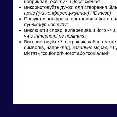
наприклад,
освіту чи дослідження
Використовуйте дужки для створення біль
архів ((чи конференц-журнал) НЕ тези)
Пошук точної фрази, поставивши його в л
публікація доступу"
Виключити слово, випередивши його
-
чи
чи в
Інтернеті не політика
Використовуйте
*
в строк як шаблон може 
символів, наприклад,
загально моралі *
бу
містять "соціологічного" або "соціальні"