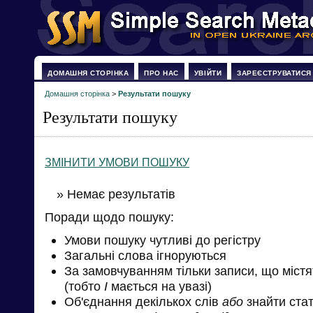
ДОМАШНЯ СТОРІНКА
ПРО НАС
УВІЙТИ
ЗАРЕЄСТРУВАТИСЯ
Домашня сторінка
>
Результати пошуку
Результати пошуку
ЗМІНИТИ УМОВИ ПОШУКУ
» Немає результатів
Поради щодо пошуку:
Умови пошуку чутливі до регістру
Загальні слова ігноруються
За замовчуванням тільки записи, що міст
(тобто
І
мається на увазі)
Об'єднання декількох слів
або
знайти стат