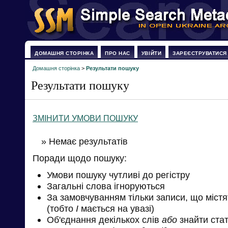
ДОМАШНЯ СТОРІНКА
ПРО НАС
УВІЙТИ
ЗАРЕЄСТРУВАТИСЯ
Домашня сторінка
>
Результати пошуку
Результати пошуку
ЗМІНИТИ УМОВИ ПОШУКУ
» Немає результатів
Поради щодо пошуку:
Умови пошуку чутливі до регістру
Загальні слова ігноруються
За замовчуванням тільки записи, що міст
(тобто
І
мається на увазі)
Об'єднання декількох слів
або
знайти стат