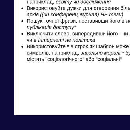
наприклад,
освіту чи дослідження
Використовуйте дужки для створення біль
архів ((чи конференц-журнал) НЕ тези)
Пошук точної фрази, поставивши його в л
публікація доступу"
Виключити слово, випередивши його
-
чи
чи в
Інтернеті не політика
Використовуйте
*
в строк як шаблон може 
символів, наприклад,
загально моралі *
бу
містять "соціологічного" або "соціальні"