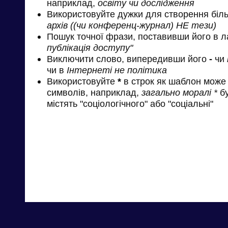
наприклад,
освіту чи дослідження
Використовуйте дужки для створення біль
архів ((чи конференц-журнал) НЕ тези)
Пошук точної фрази, поставивши його в л
публікація доступу"
Виключити слово, випередивши його
-
чи
чи в
Інтернеті не політика
Використовуйте
*
в строк як шаблон може 
символів, наприклад,
загально моралі *
бу
містять "соціологічного" або "соціальні"