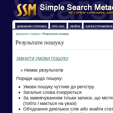
ДОМАШНЯ СТОРІНКА
ПРО НАС
УВІЙТИ
ЗАРЕЄСТРУВАТИСЯ
Домашня сторінка
>
Результати пошуку
Результати пошуку
ЗМІНИТИ УМОВИ ПОШУКУ
» Немає результатів
Поради щодо пошуку:
Умови пошуку чутливі до регістру
Загальні слова ігноруються
За замовчуванням тільки записи, що міст
(тобто
І
мається на увазі)
Об'єднання декількох слів
або
знайти стат