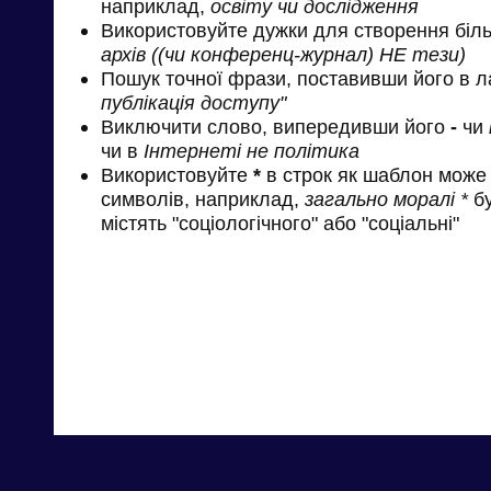
наприклад,
освіту чи дослідження
Використовуйте дужки для створення біль
архів ((чи конференц-журнал) НЕ тези)
Пошук точної фрази, поставивши його в л
публікація доступу"
Виключити слово, випередивши його
-
чи
чи в
Інтернеті не політика
Використовуйте
*
в строк як шаблон може 
символів, наприклад,
загально моралі *
бу
містять "соціологічного" або "соціальні"