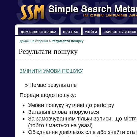
ДОМАШНЯ СТОРІНКА
ПРО НАС
УВІЙТИ
ЗАРЕЄСТРУВАТИСЯ
Домашня сторінка
>
Результати пошуку
Результати пошуку
ЗМІНИТИ УМОВИ ПОШУКУ
» Немає результатів
Поради щодо пошуку:
Умови пошуку чутливі до регістру
Загальні слова ігноруються
За замовчуванням тільки записи, що міст
(тобто
І
мається на увазі)
Об'єднання декількох слів
або
знайти стат