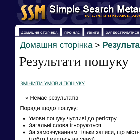
ДОМАШНЯ СТОРІНКА
ПРО НАС
УВІЙТИ
ЗАРЕЄСТРУВАТИСЯ
Домашня сторінка
>
Результ
Результати пошуку
ЗМІНИТИ УМОВИ ПОШУКУ
» Немає результатів
Поради щодо пошуку:
Умови пошуку чутливі до регістру
Загальні слова ігноруються
За замовчуванням тільки записи, що міст
(тобто
І
мається на увазі)