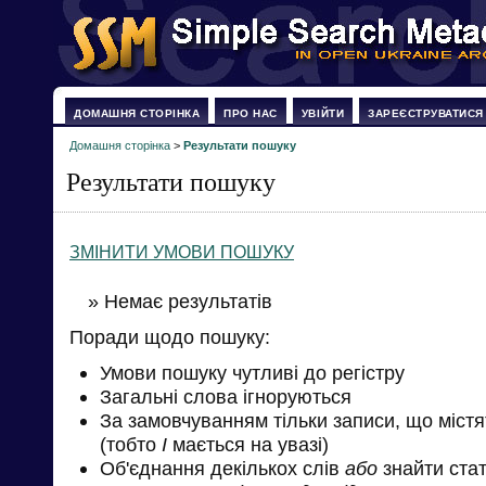
ДОМАШНЯ СТОРІНКА
ПРО НАС
УВІЙТИ
ЗАРЕЄСТРУВАТИСЯ
Домашня сторінка
>
Результати пошуку
Результати пошуку
ЗМІНИТИ УМОВИ ПОШУКУ
» Немає результатів
Поради щодо пошуку:
Умови пошуку чутливі до регістру
Загальні слова ігноруються
За замовчуванням тільки записи, що міст
(тобто
І
мається на увазі)
Об'єднання декількох слів
або
знайти стат