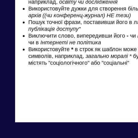
наприклад,
освіту чи дослідження
Використовуйте дужки для створення біль
архів ((чи конференц-журнал) НЕ тези)
Пошук точної фрази, поставивши його в л
публікація доступу"
Виключити слово, випередивши його
-
чи
чи в
Інтернеті не політика
Використовуйте
*
в строк як шаблон може 
символів, наприклад,
загально моралі *
бу
містять "соціологічного" або "соціальні"