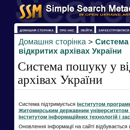
ДОМАШНЯ СТОРІНКА
ПРО НАС
УВІЙТИ
ЗАРЕЄСТРУВАТИСЯ
Домашня сторінка
>
Система
відкритих архівах України
Система пошуку у в
архівах України
Система підтримується
Інститутом програм
Житомирським державним університетом і
Інститутом інформаційних технологій і за
Оновлення інформації на сайті відбувається