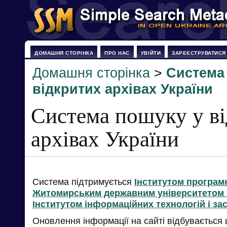
ДОМАШНЯ СТОРІНКА
ПРО НАС
УВІЙТИ
ЗАРЕЄСТРУВАТИСЯ
Домашня сторінка
>
Система
відкритих архівах України
Система пошуку у в
архівах України
Система підтримується
Інститутом програм
Житомирським державним університетом і
Інститутом інформаційних технологій і за
Оновлення інформації на сайті відбувається