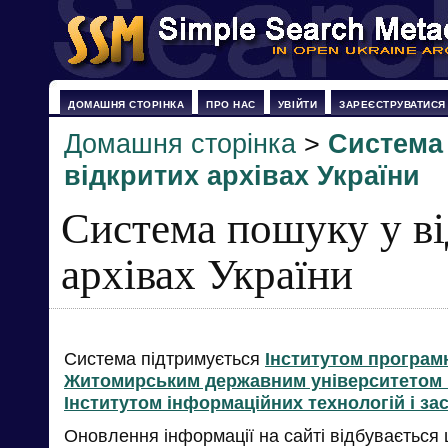
ДОМАШНЯ СТОРІНКА
ПРО НАС
УВІЙТИ
ЗАРЕЄСТРУВАТИСЯ
Домашня сторінка
>
Система
відкритих архівах України
Система пошуку у в
архівах України
Система підтримується
Інститутом програм
Житомирським державним університетом і
Інститутом інформаційних технологій і за
Оновлення інформації на сайті відбувається