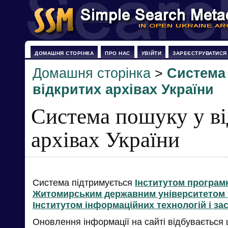
ДОМАШНЯ СТОРІНКА
ПРО НАС
УВІЙТИ
ЗАРЕЄСТРУВАТИСЯ
Домашня сторінка
>
Система
відкритих архівах України
Система пошуку у в
архівах України
Система підтримується
Інститутом програм
Житомирським державним університетом і
Інститутом інформаційних технологій і за
Оновлення інформації на сайті відбувається