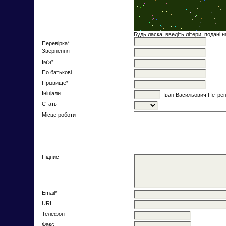
Будь ласка, введіть літери, подані 
Перевірка*
Звернення
Ім'я*
По батькові
Прізвище*
Ініціали
Іван Васильович Петрен
Стать
Місце роботи
Підпис
Email*
URL
Телефон
Факс