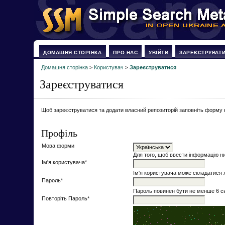
ДОМАШНЯ СТОРІНКА
ПРО НАС
УВІЙТИ
ЗАРЕЄСТРУВАТ
Домашня сторінка
>
Користувач
>
Зареєструватися
Зареєструватися
Щоб зареєструватися та додати власний репозиторій заповніть форму 
Профіль
Мова форми
Для того, щоб ввести інформацію н
Ім'я користувача*
Ім'я користувача може складатися л
Пароль*
Пароль повинен бути не менше 6 с
Повторіть Пароль*