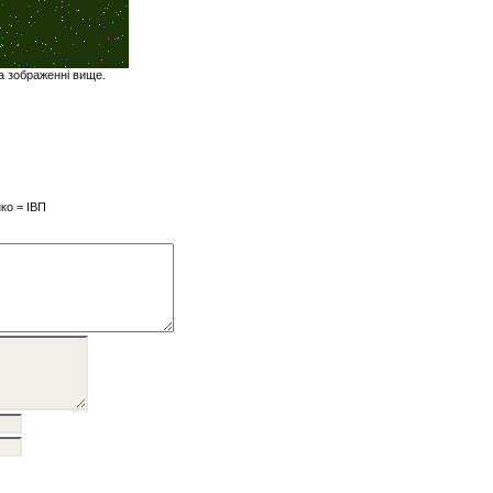
на зображенні вище.
ко = ІВП