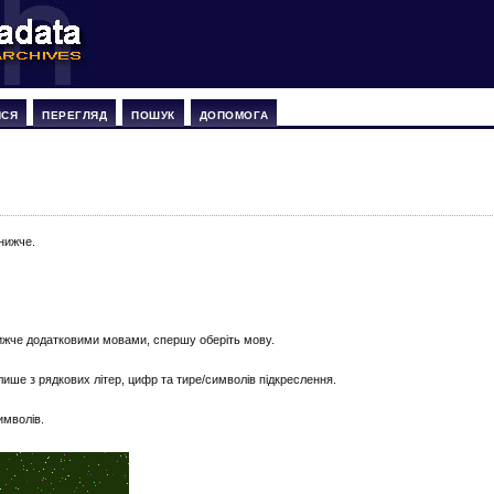
ИСЯ
ПЕРЕГЛЯД
ПОШУК
ДОПОМОГА
нижче.
ижче додатковими мовами, спершу оберіть мову.
ише з рядкових літер, цифр та тире/символів підкреслення.
имволів.