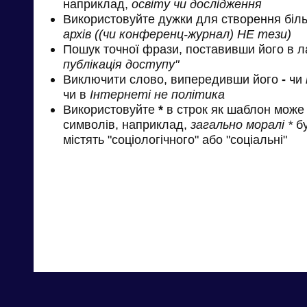
наприклад,
освіту чи дослідження
Використовуйте дужки для створення біль
архів ((чи конференц-журнал) НЕ тези)
Пошук точної фрази, поставивши його в л
публікація доступу"
Виключити слово, випередивши його
-
чи
чи в
Інтернеті не політика
Використовуйте
*
в строк як шаблон може 
символів, наприклад,
загально моралі *
бу
містять "соціологічного" або "соціальні"