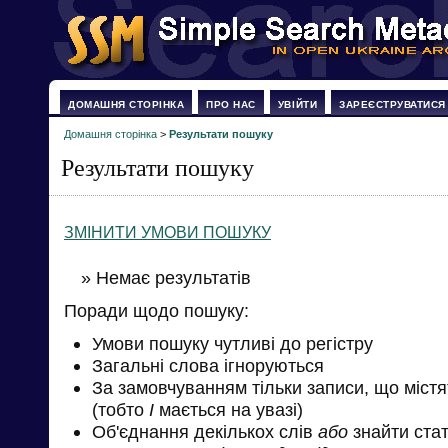
ДОМАШНЯ СТОРІНКА
ПРО НАС
УВІЙТИ
ЗАРЕЄСТРУВАТИСЯ
Домашня сторінка
>
Результати пошуку
Результати пошуку
ЗМІНИТИ УМОВИ ПОШУКУ
» Немає результатів
Поради щодо пошуку:
Умови пошуку чутливі до регістру
Загальні слова ігноруються
За замовчуванням тільки записи, що міст
(тобто
І
мається на увазі)
Об'єднання декількох слів
або
знайти стат