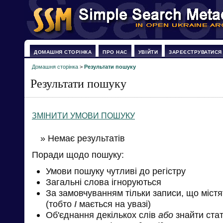
ДОМАШНЯ СТОРІНКА
ПРО НАС
УВІЙТИ
ЗАРЕЄСТРУВАТИСЯ
Домашня сторінка
>
Результати пошуку
Результати пошуку
ЗМІНИТИ УМОВИ ПОШУКУ
» Немає результатів
Поради щодо пошуку:
Умови пошуку чутливі до регістру
Загальні слова ігноруються
За замовчуванням тільки записи, що міст
(тобто
І
мається на увазі)
Об'єднання декількох слів
або
знайти стат