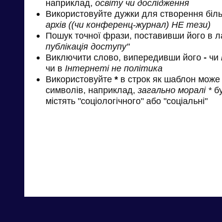
наприклад,
освіту чи дослідження
Використовуйте дужки для створення біль
архів ((чи конференц-журнал) НЕ тези)
Пошук точної фрази, поставивши його в л
публікація доступу"
Виключити слово, випередивши його
-
чи
чи в
Інтернеті не політика
Використовуйте
*
в строк як шаблон може 
символів, наприклад,
загально моралі *
бу
містять "соціологічного" або "соціальні"