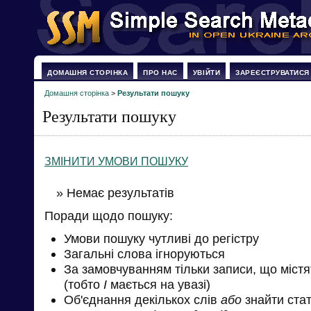
ДОМАШНЯ СТОРІНКА
ПРО НАС
УВІЙТИ
ЗАРЕЄСТРУВАТИСЯ
Домашня сторінка
>
Результати пошуку
Результати пошуку
ЗМІНИТИ УМОВИ ПОШУКУ
» Немає результатів
Поради щодо пошуку:
Умови пошуку чутливі до регістру
Загальні слова ігноруються
За замовчуванням тільки записи, що міст
(тобто
І
мається на увазі)
Об'єднання декількох слів
або
знайти стат