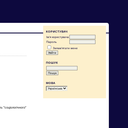
КОРИСТУВАЧ
Ім'я користувача
Пароль
Запам'ятати мене
ПОШУК
МОВА
ь "соціологічного"