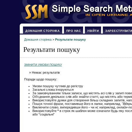
ДОМАШНЯ СТОРІНКА
ПРО НАС
УВІЙТИ
ЗАРЕЄСТРУВАТ
Домашня сторінка
>
Результати пошуку
Результати пошуку
ЗМІНИТИ УМОВИ ПОШУКУ
» Немає результатів
Поради щодо пошуку:
Умови пошуку чутливі до регістру
Загальні слова ігноруються
За замовчуванням тільки записи, що містять
всі
слів у запиті пов
Об'єднання декількох слів
або
знайти статті, що містять або терм
Використовуйте дужки для створення більш складних запитів, на
Пошук точної фрази, поставивши його в лапки, наприклад,
"Відкр
Виключити слово, випередивши його
-
чи
ні;
наприклад,
онлайн-по
Використовуйте
*
в строк як шаблон може означати будь-яку посл
або "соціальні"