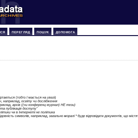
ИСЯ
ПЕРЕГЛЯД
ПОШУК
ДОПОМОГА
ертаються (тобто
І
мається на увазі)
ін, наприклад,
освіту чи дослідження
приклад,
архів ((чи конференц-журнал) НЕ тези)
ита публікація доступу"
літики
чи в
Інтернеті не політика
ідовність символів, наприклад,
загально моралі *
буде відповідати документів, що містят