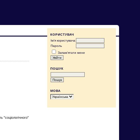
КОРИСТУВАЧ
Ім'я користувача
Пароль
Запам'ятати мене
ПОШУК
МОВА
ь "соціологічного"