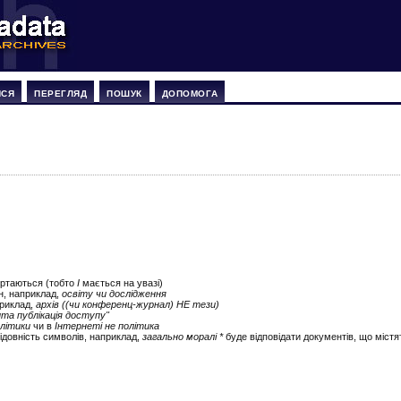
ИСЯ
ПЕРЕГЛЯД
ПОШУК
ДОПОМОГА
ертаються (тобто
І
мається на увазі)
ін, наприклад,
освіту чи дослідження
приклад,
архів ((чи конференц-журнал) НЕ тези)
ита публікація доступу"
літики
чи в
Інтернеті не політика
ідовність символів, наприклад,
загально моралі *
буде відповідати документів, що містят