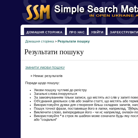
ДОМАШНЯ СТОРІНКА
ПРО НАС
УВІЙТИ
ЗАРЕЄСТРУВАТ
Домашня сторінка
>
Результати пошуку
Результати пошуку
ЗМІНИТИ УМОВИ ПОШУКУ
» Немає результатів
Поради щодо пошуку:
Умови пошуку чутливі до регістру
Загальні слова ігноруються
За замовчуванням тільки записи, що містять
всі
слів у запиті пов
Об'єднання декількох слів
або
знайти статті, що містять або терм
Використовуйте дужки для створення більш складних запитів, на
Пошук точної фрази, поставивши його в лапки, наприклад,
"Відкр
Виключити слово, випередивши його
-
чи
ні;
наприклад,
онлайн-по
Використовуйте
*
в строк як шаблон може означати будь-яку посл
або "соціальні"