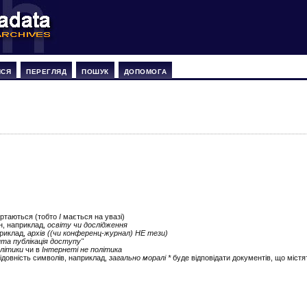
ИСЯ
ПЕРЕГЛЯД
ПОШУК
ДОПОМОГА
ертаються (тобто
І
мається на увазі)
ін, наприклад,
освіту чи дослідження
приклад,
архів ((чи конференц-журнал) НЕ тези)
ита публікація доступу"
літики
чи в
Інтернеті не політика
ідовність символів, наприклад,
загально моралі *
буде відповідати документів, що містят