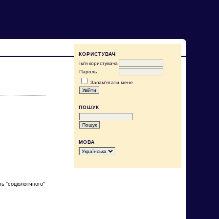
КОРИСТУВАЧ
Ім'я користувача
Пароль
Запам'ятати мене
ПОШУК
МОВА
ь "соціологічного"