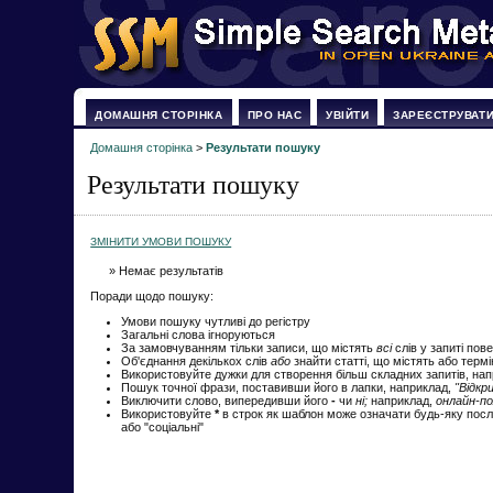
ДОМАШНЯ СТОРІНКА
ПРО НАС
УВІЙТИ
ЗАРЕЄСТРУВАТ
Домашня сторінка
>
Результати пошуку
Результати пошуку
ЗМІНИТИ УМОВИ ПОШУКУ
» Немає результатів
Поради щодо пошуку:
Умови пошуку чутливі до регістру
Загальні слова ігноруються
За замовчуванням тільки записи, що містять
всі
слів у запиті пов
Об'єднання декількох слів
або
знайти статті, що містять або терм
Використовуйте дужки для створення більш складних запитів, на
Пошук точної фрази, поставивши його в лапки, наприклад,
"Відкр
Виключити слово, випередивши його
-
чи
ні;
наприклад,
онлайн-по
Використовуйте
*
в строк як шаблон може означати будь-яку посл
або "соціальні"