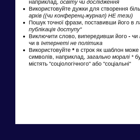
наприклад,
освіту чи дослідження
Використовуйте дужки для створення біль
архів ((чи конференц-журнал) НЕ тези)
Пошук точної фрази, поставивши його в л
публікація доступу"
Виключити слово, випередивши його
-
чи
чи в
Інтернеті не політика
Використовуйте
*
в строк як шаблон може 
символів, наприклад,
загально моралі *
бу
містять "соціологічного" або "соціальні"