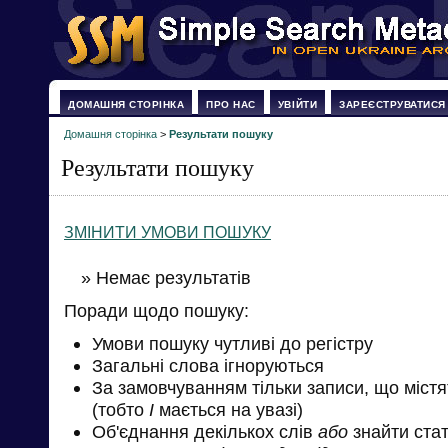
ДОМАШНЯ СТОРІНКА
ПРО НАС
УВІЙТИ
ЗАРЕЄСТРУВАТИСЯ
Домашня сторінка
>
Результати пошуку
Результати пошуку
ЗМІНИТИ УМОВИ ПОШУКУ
» Немає результатів
Поради щодо пошуку:
Умови пошуку чутливі до регістру
Загальні слова ігноруються
За замовчуванням тільки записи, що міст
(тобто
І
мається на увазі)
Об'єднання декількох слів
або
знайти стат