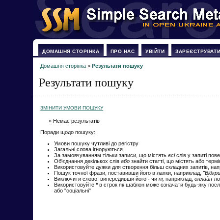
ДОМАШНЯ СТОРІНКА
ПРО НАС
УВІЙТИ
ЗАРЕЄСТРУВАТ
Домашня сторінка
>
Результати пошуку
Результати пошуку
ЗМІНИТИ УМОВИ ПОШУКУ
» Немає результатів
Поради щодо пошуку:
Умови пошуку чутливі до регістру
Загальні слова ігноруються
За замовчуванням тільки записи, що містять
всі
слів у запиті пов
Об'єднання декількох слів
або
знайти статті, що містять або терм
Використовуйте дужки для створення більш складних запитів, на
Пошук точної фрази, поставивши його в лапки, наприклад,
"Відкр
Виключити слово, випередивши його
-
чи
ні;
наприклад,
онлайн-по
Використовуйте
*
в строк як шаблон може означати будь-яку посл
або "соціальні"