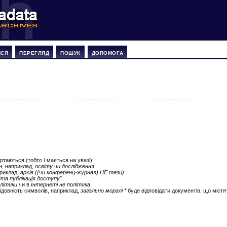
ИСЯ
ПЕРЕГЛЯД
ПОШУК
ДОПОМОГА
ертаються (тобто
І
мається на увазі)
ін, наприклад,
освіту чи дослідження
приклад,
архів ((чи конференц-журнал) НЕ тези)
ита публікація доступу"
літики
чи в
Інтернеті не політика
ідовність символів, наприклад,
загально моралі *
буде відповідати документів, що містят