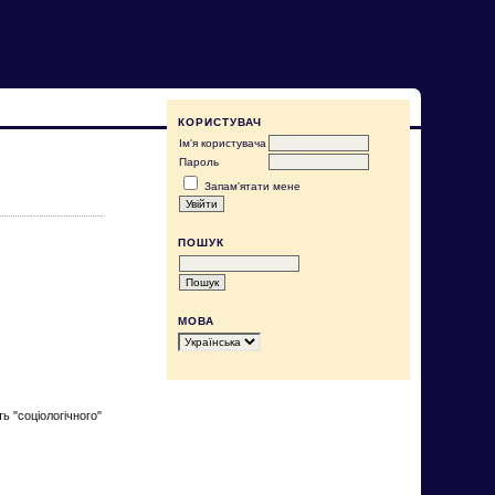
КОРИСТУВАЧ
Ім'я користувача
Пароль
Запам'ятати мене
ПОШУК
МОВА
ь "соціологічного"