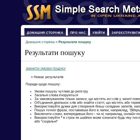
ДОМАШНЯ СТОРІНКА
ПРО НАС
УВІЙТИ
ЗАРЕЄСТРУВАТ
Домашня сторінка
>
Результати пошуку
Результати пошуку
ЗМІНИТИ УМОВИ ПОШУКУ
» Немає результатів
Поради щодо пошуку:
Умови пошуку чутливі до регістру
Загальні слова ігноруються
За замовчуванням тільки записи, що містять
всі
слів у запиті пов
Об'єднання декількох слів
або
знайти статті, що містять або терм
Використовуйте дужки для створення більш складних запитів, на
Пошук точної фрази, поставивши його в лапки, наприклад,
"Відкр
Виключити слово, випередивши його
-
чи
ні;
наприклад,
онлайн-по
Використовуйте
*
в строк як шаблон може означати будь-яку посл
або "соціальні"