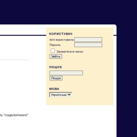
КОРИСТУВАЧ
Ім'я користувача
Пароль
Запам'ятати мене
ПОШУК
МОВА
ь "соціологічного"