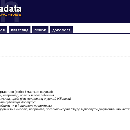
ИСЯ
ПЕРЕГЛЯД
ПОШУК
ДОПОМОГА
ертаються (тобто
І
мається на увазі)
ін, наприклад,
освіту чи дослідження
приклад,
архів ((чи конференц-журнал) НЕ тези)
ита публікація доступу"
літики
чи в
Інтернеті не політика
ідовність символів, наприклад,
загально моралі *
буде відповідати документів, що містят