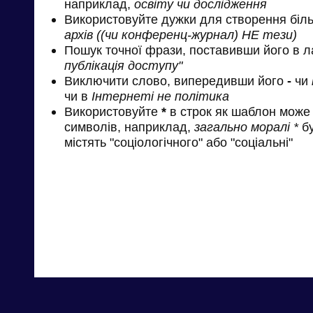
наприклад,
освіту чи дослідження
Використовуйте дужки для створення біль
архів ((чи конференц-журнал) НЕ тези)
Пошук точної фрази, поставивши його в л
публікація доступу"
Виключити слово, випередивши його
-
чи
чи в
Інтернеті не політика
Використовуйте
*
в строк як шаблон може 
символів, наприклад,
загально моралі *
бу
містять "соціологічного" або "соціальні"