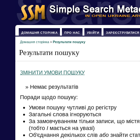
ДОМАШНЯ СТОРІНКА
ПРО НАС
УВІЙТИ
ЗАРЕЄСТРУВАТИСЯ
Домашня сторінка
>
Результати пошуку
Результати пошуку
ЗМІНИТИ УМОВИ ПОШУКУ
» Немає результатів
Поради щодо пошуку:
Умови пошуку чутливі до регістру
Загальні слова ігноруються
За замовчуванням тільки записи, що міст
(тобто
І
мається на увазі)
Об'єднання декількох слів
або
знайти стат