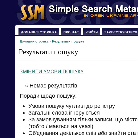
ДОМАШНЯ СТОРІНКА
ПРО НАС
УВІЙТИ
ЗАРЕЄСТРУВАТИСЯ
Домашня сторінка
>
Результати пошуку
Результати пошуку
ЗМІНИТИ УМОВИ ПОШУКУ
» Немає результатів
Поради щодо пошуку:
Умови пошуку чутливі до регістру
Загальні слова ігноруються
За замовчуванням тільки записи, що міст
(тобто
І
мається на увазі)
Об'єднання декількох слів
або
знайти стат