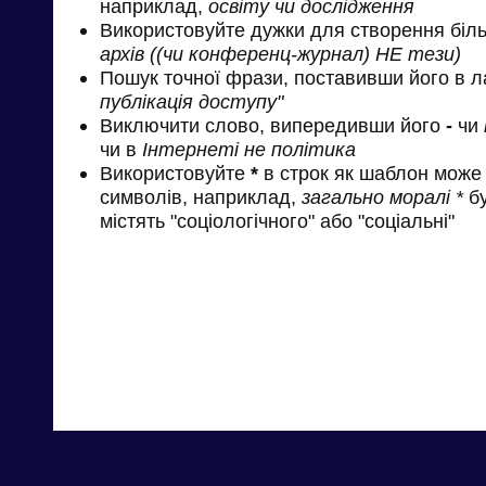
наприклад,
освіту чи дослідження
Використовуйте дужки для створення біль
архів ((чи конференц-журнал) НЕ тези)
Пошук точної фрази, поставивши його в л
публікація доступу"
Виключити слово, випередивши його
-
чи
чи в
Інтернеті не політика
Використовуйте
*
в строк як шаблон може 
символів, наприклад,
загально моралі *
бу
містять "соціологічного" або "соціальні"