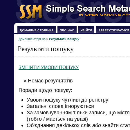
ДОМАШНЯ СТОРІНКА
ПРО НАС
УВІЙТИ
ЗАРЕЄСТРУВАТИСЯ
Домашня сторінка
>
Результати пошуку
Результати пошуку
ЗМІНИТИ УМОВИ ПОШУКУ
» Немає результатів
Поради щодо пошуку:
Умови пошуку чутливі до регістру
Загальні слова ігноруються
За замовчуванням тільки записи, що міст
(тобто
І
мається на увазі)
Об'єднання декількох слів
або
знайти стат