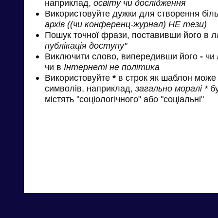
наприклад,
освіту чи дослідження
Використовуйте дужки для створення біль
архів ((чи конференц-журнал) НЕ тези)
Пошук точної фрази, поставивши його в л
публікація доступу"
Виключити слово, випередивши його
-
чи
чи в
Інтернеті не політика
Використовуйте
*
в строк як шаблон може 
символів, наприклад,
загально моралі *
бу
містять "соціологічного" або "соціальні"