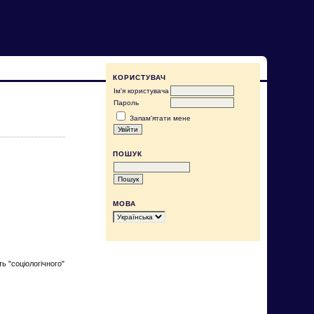
КОРИСТУВАЧ
Ім'я користувача
Пароль
Запам'ятати мене
ПОШУК
МОВА
ь "соціологічного"