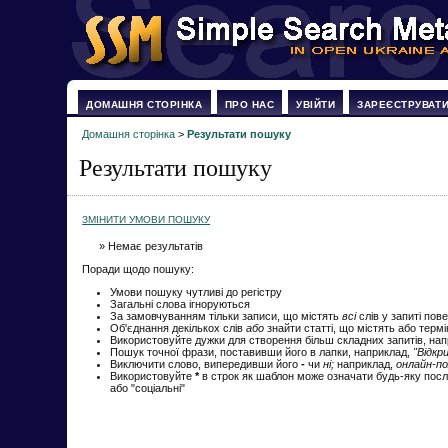
ДОМАШНЯ СТОРІНКА
ПРО НАС
УВІЙТИ
ЗАРЕЄСТРУВАТ
Домашня сторінка
>
Результати пошуку
Результати пошуку
ЗМІНИТИ УМОВИ ПОШУКУ
» Немає результатів
Поради щодо пошуку:
Умови пошуку чутливі до регістру
Загальні слова ігноруються
За замовчуванням тільки записи, що містять
всі
слів у запиті пов
Об'єднання декількох слів
або
знайти статті, що містять або терм
Використовуйте дужки для створення більш складних запитів, на
Пошук точної фрази, поставивши його в лапки, наприклад,
"Відкр
Виключити слово, випередивши його
-
чи
ні;
наприклад,
онлайн-по
Використовуйте
*
в строк як шаблон може означати будь-яку посл
або "соціальні"