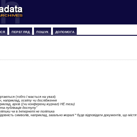
ИСЯ
ПЕРЕГЛЯД
ПОШУК
ДОПОМОГА
ертаються (тобто
І
мається на увазі)
ін, наприклад,
освіту чи дослідження
приклад,
архів ((чи конференц-журнал) НЕ тези)
ита публікація доступу"
літики
чи в
Інтернеті не політика
ідовність символів, наприклад,
загально моралі *
буде відповідати документів, що містят