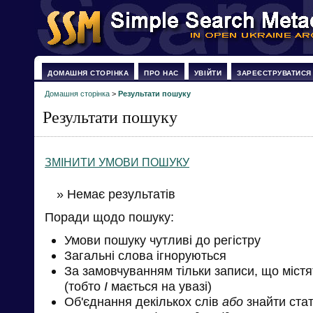
ДОМАШНЯ СТОРІНКА
ПРО НАС
УВІЙТИ
ЗАРЕЄСТРУВАТИСЯ
Домашня сторінка
>
Результати пошуку
Результати пошуку
ЗМІНИТИ УМОВИ ПОШУКУ
» Немає результатів
Поради щодо пошуку:
Умови пошуку чутливі до регістру
Загальні слова ігноруються
За замовчуванням тільки записи, що міст
(тобто
І
мається на увазі)
Об'єднання декількох слів
або
знайти стат