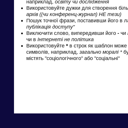
наприклад,
освіту чи дослідження
Використовуйте дужки для створення біль
архів ((чи конференц-журнал) НЕ тези)
Пошук точної фрази, поставивши його в л
публікація доступу"
Виключити слово, випередивши його
-
чи
чи в
Інтернеті не політика
Використовуйте
*
в строк як шаблон може 
символів, наприклад,
загально моралі *
бу
містять "соціологічного" або "соціальні"