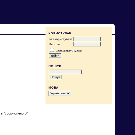
КОРИСТУВАЧ
Ім'я користувача
Пароль
Запам'ятати мене
ПОШУК
МОВА
ь "соціологічного"