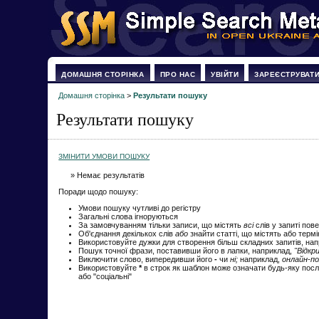
ДОМАШНЯ СТОРІНКА
ПРО НАС
УВІЙТИ
ЗАРЕЄСТРУВАТ
Домашня сторінка
>
Результати пошуку
Результати пошуку
ЗМІНИТИ УМОВИ ПОШУКУ
» Немає результатів
Поради щодо пошуку:
Умови пошуку чутливі до регістру
Загальні слова ігноруються
За замовчуванням тільки записи, що містять
всі
слів у запиті пов
Об'єднання декількох слів
або
знайти статті, що містять або терм
Використовуйте дужки для створення більш складних запитів, на
Пошук точної фрази, поставивши його в лапки, наприклад,
"Відкр
Виключити слово, випередивши його
-
чи
ні;
наприклад,
онлайн-по
Використовуйте
*
в строк як шаблон може означати будь-яку посл
або "соціальні"