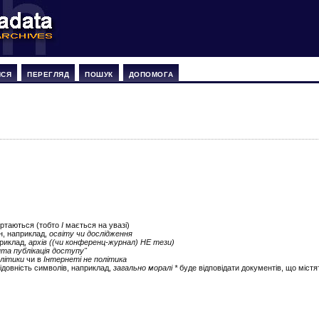
ИСЯ
ПЕРЕГЛЯД
ПОШУК
ДОПОМОГА
ертаються (тобто
І
мається на увазі)
ін, наприклад,
освіту чи дослідження
приклад,
архів ((чи конференц-журнал) НЕ тези)
ита публікація доступу"
літики
чи в
Інтернеті не політика
ідовність символів, наприклад,
загально моралі *
буде відповідати документів, що містят