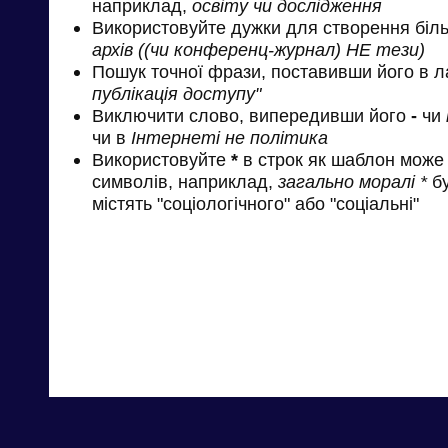
наприклад,
освіту чи дослідження
Використовуйте дужки для створення біль
архів ((чи конференц-журнал) НЕ тези)
Пошук точної фрази, поставивши його в л
публікація доступу"
Виключити слово, випередивши його
-
чи
чи в
Інтернеті не політика
Використовуйте
*
в строк як шаблон може 
символів, наприклад,
загально моралі *
бу
містять "соціологічного" або "соціальні"