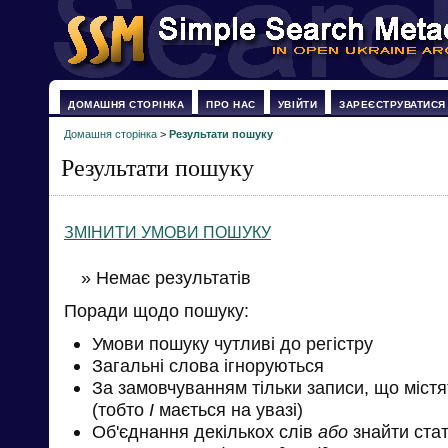
ДОМАШНЯ СТОРІНКА
ПРО НАС
УВІЙТИ
ЗАРЕЄСТРУВАТИСЯ
Домашня сторінка
>
Результати пошуку
Результати пошуку
ЗМІНИТИ УМОВИ ПОШУКУ
» Немає результатів
Поради щодо пошуку:
Умови пошуку чутливі до регістру
Загальні слова ігноруються
За замовчуванням тільки записи, що міст
(тобто
І
мається на увазі)
Об'єднання декількох слів
або
знайти стат