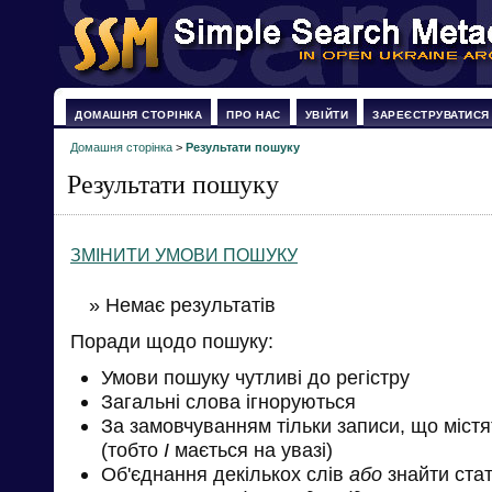
ДОМАШНЯ СТОРІНКА
ПРО НАС
УВІЙТИ
ЗАРЕЄСТРУВАТИСЯ
Домашня сторінка
>
Результати пошуку
Результати пошуку
ЗМІНИТИ УМОВИ ПОШУКУ
» Немає результатів
Поради щодо пошуку:
Умови пошуку чутливі до регістру
Загальні слова ігноруються
За замовчуванням тільки записи, що міст
(тобто
І
мається на увазі)
Об'єднання декількох слів
або
знайти стат