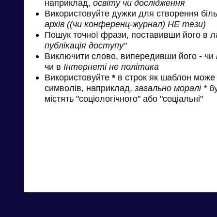
наприклад,
освіту чи дослідження
Використовуйте дужки для створення біль
архів ((чи конференц-журнал) НЕ тези)
Пошук точної фрази, поставивши його в л
публікація доступу"
Виключити слово, випередивши його
-
чи
чи в
Інтернеті не політика
Використовуйте
*
в строк як шаблон може 
символів, наприклад,
загально моралі *
бу
містять "соціологічного" або "соціальні"