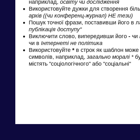
наприклад,
освіту чи дослідження
Використовуйте дужки для створення біль
архів ((чи конференц-журнал) НЕ тези)
Пошук точної фрази, поставивши його в л
публікація доступу"
Виключити слово, випередивши його
-
чи
чи в
Інтернеті не політика
Використовуйте
*
в строк як шаблон може 
символів, наприклад,
загально моралі *
бу
містять "соціологічного" або "соціальні"