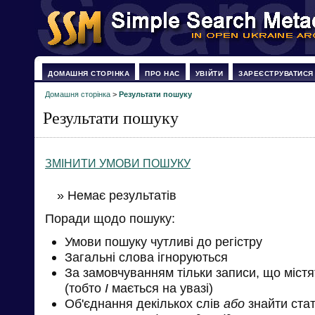
ДОМАШНЯ СТОРІНКА
ПРО НАС
УВІЙТИ
ЗАРЕЄСТРУВАТИСЯ
Домашня сторінка
>
Результати пошуку
Результати пошуку
ЗМІНИТИ УМОВИ ПОШУКУ
» Немає результатів
Поради щодо пошуку:
Умови пошуку чутливі до регістру
Загальні слова ігноруються
За замовчуванням тільки записи, що міст
(тобто
І
мається на увазі)
Об'єднання декількох слів
або
знайти стат